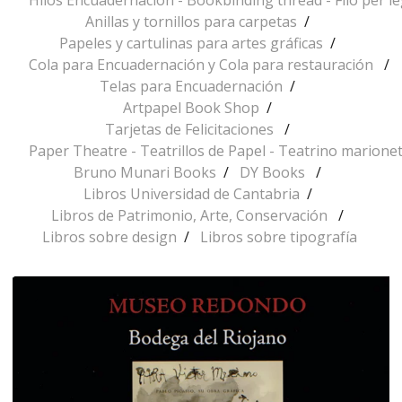
Hilos Encuadernación - Bookbinding thread - Filo per l
Anillas y tornillos para carpetas
Papeles y cartulinas para artes gráficas
Cola para Encuadernación y Cola para restauración
Telas para Encuadernación
Artpapel Book Shop
Tarjetas de Felicitaciones
Paper Theatre - Teatrillos de Papel - Teatrino marionet
Bruno Munari Books
DY Books
Libros Universidad de Cantabria
Libros de Patrimonio, Arte, Conservación
Libros sobre design
Libros sobre tipografía