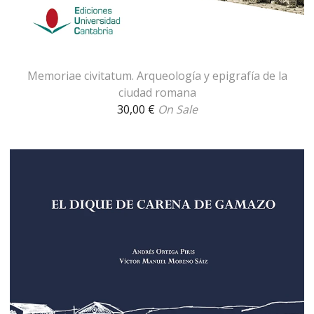
Memoriae civitatum. Arqueología y epigrafía de la
ciudad romana
30,00
€
On Sale