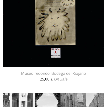
Museo redondo. Bodega del Riojano
25,00
€
On Sale