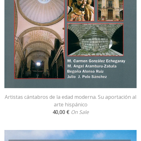
Artistas cántabros de la edad moderna. Su aportación al
arte hispánico
40,00
€
On Sale