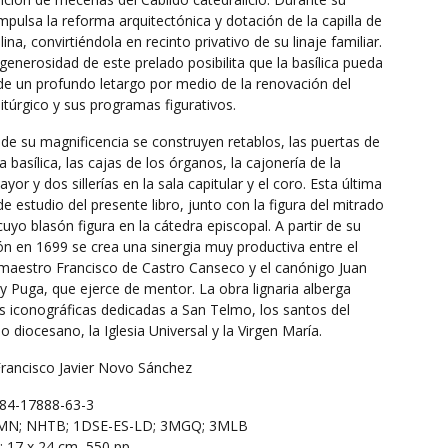
pulsa la reforma arquitectónica y dotación de la capilla de
ina, convirtiéndola en recinto privativo de su linaje familiar.
generosidad de este prelado posibilita que la basílica pueda
de un profundo letargo por medio de la renovación del
litúrgico y sus programas figurativos.
de su magnificencia se construyen retablos, las puertas de
a basílica, las cajas de los órganos, la cajonería de la
ayor y dos sillerías en la sala capitular y el coro. Esta última
e estudio del presente libro, junto con la figura del mitrado
uyo blasón figura en la cátedra episcopal. A partir de su
ón en 1699 se crea una sinergia muy productiva entre el
 maestro Francisco de Castro Canseco y el canónigo Juan
y Puga, que ejerce de mentor. La obra lignaria alberga
es iconográficas dedicadas a San Telmo, los santos del
o diocesano, la Iglesia Universal y la Virgen María.
Francisco Javier Novo Sánchez
-84-17888-63-3
MN; NHTB; 1DSE-ES-LD; 3MGQ; 3MLB
17 x 24 cm, 550 pp.