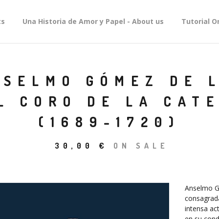
ts
Una Historia de Amor y Papel - About us
Tutorial O
NSELMO GÓMEZ DE 
L CORO DE LA CAT
(1689-1720)
30,00
€
ON SALE
Anselmo Gó
consagrada
intensa ac
en su cond