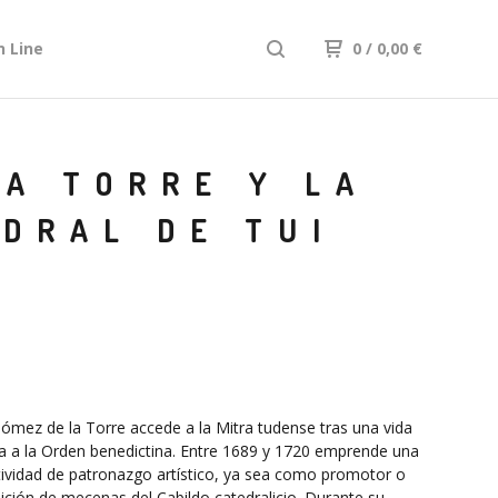
n Line
0
/ 0,00
€
LA TORRE Y LA
EDRAL DE TUI
mez de la Torre accede a la Mitra tudense tras una vida
 a la Orden benedictina. Entre 1689 y 1720 emprende una
tividad de patronazgo artístico, ya sea como promotor o
ición de mecenas del Cabildo catedralicio. Durante su