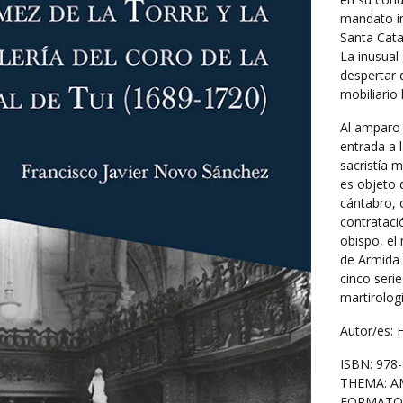
mandato im
Santa Catal
La inusual 
despertar 
mobiliario 
Al amparo 
entrada a l
sacristía m
es objeto d
cántabro, c
contrataci
obispo, el
de Armida 
cinco seri
martirologi
Autor/es: 
ISBN: 978
THEMA: A
FORMATO: 