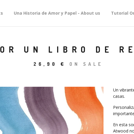
ts
Una Historia de Amor y Papel - About us
Tutorial O
LOR UN LIBRO DE 
26,90
€
ON SALE
Un vibrante
casas.
Personaliz
importante
En esta so
Atwood nos