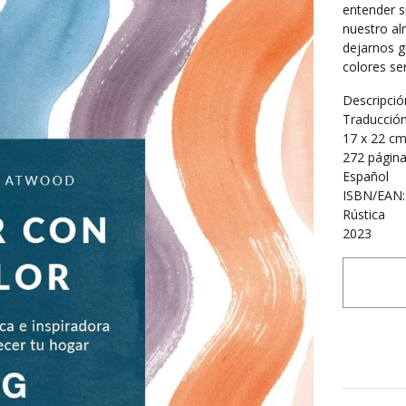
entender s
nuestro al
dejarnos g
colores se
Descripción
Traducción
17 x 22 c
272 págin
Español
ISBN/EAN:
Rústica
2023