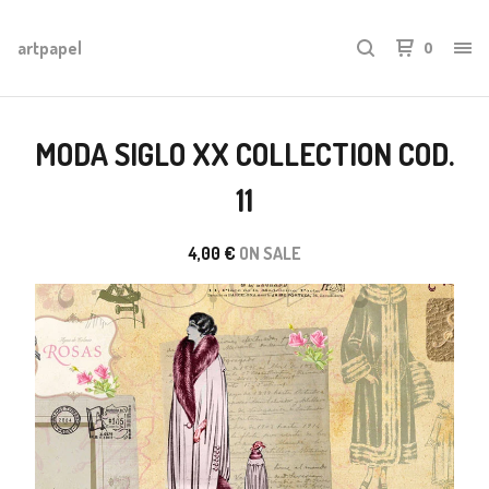
artpapel
0
MODA SIGLO XX COLLECTION COD.
11
4,00
€
ON SALE