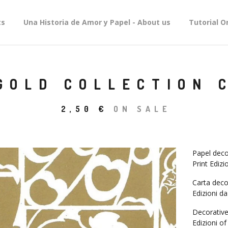
ts
Una Historia de Amor y Papel - About us
Tutorial O
GOLD COLLECTION 
2,50
€
ON SALE
Papel deco
Print Edizi
Carta deco
Edizioni da
Decorative
Edizioni of