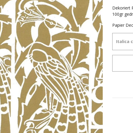
Dekoriert 
100gr gedr
Papier Dec