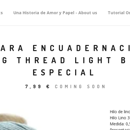
ts
Una Historia de Amor y Papel - About us
Tutorial O
PARA ENCUADERNAC
NG THREAD LIGHT B
ESPECIAL
7,99
€
COMING SOON
Hilo de li
Hilo Lino 
Medida: 0
Presentaci