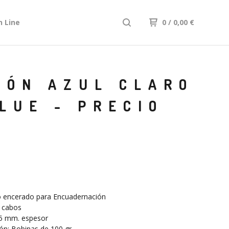
n Line
0
/ 0,00
€
IÓN AZUL CLARO
LUE - PRECIO
no encerado para Encuadernación
3 cabos
,5 mm. espesor
ón: Bobinas de 100 gr.