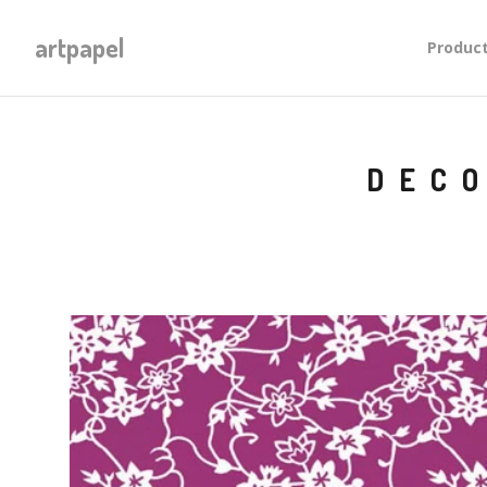
artpapel
Produc
DECO