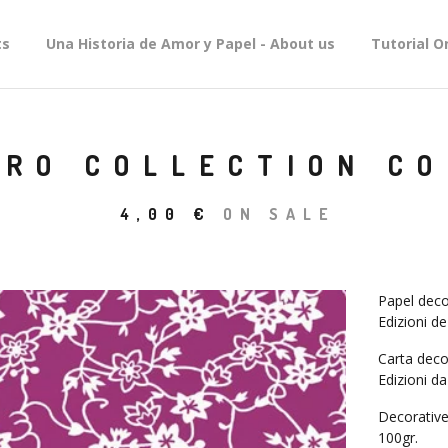
ts
Una Historia de Amor y Papel - About us
Tutorial O
RO COLLECTION CO
4,00
€
ON SALE
Papel deco
Edizioni de
Carta deco
Edizioni da
Decorative
100gr.