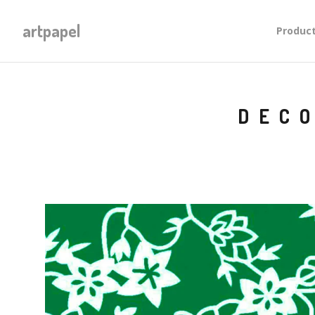
artpapel
Produc
DECO