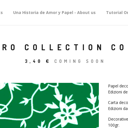
ts
Una Historia de Amor y Papel - About us
Tutorial O
RO COLLECTION CO
3,40
€
COMING SOON
Papel deco
Edizioni de
Carta deco
Edizioni da
Decorative
100gr.